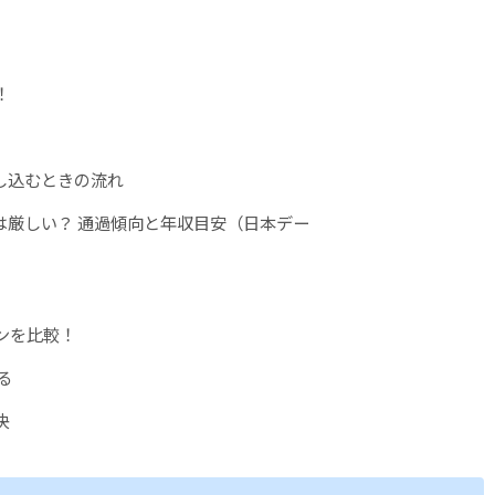
！
し込むときの流れ
ース審査は厳しい？ 通過傾向と年収目安（日本デー
ンを比較！
る
決