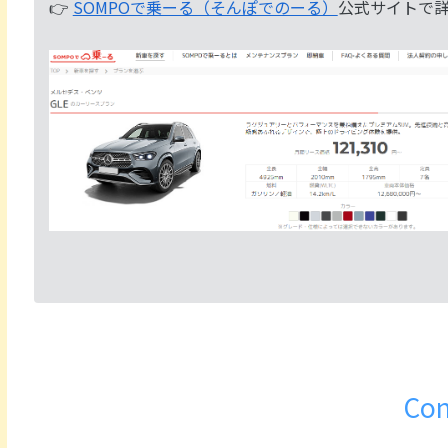
👉
SOMPOで乗ーる（そんぽでのーる）
公式サイトで
Con