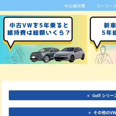
中古維持費
カーリー
Golf シ
その他のV