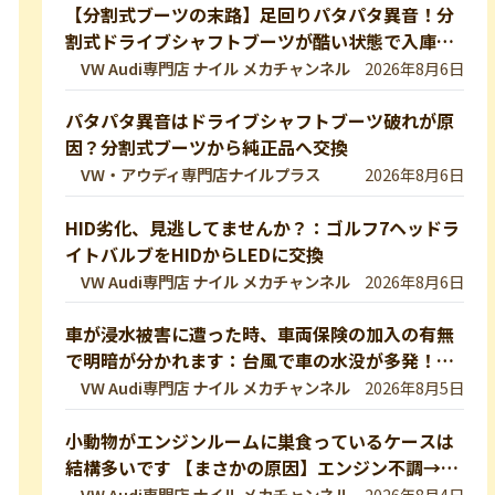
【分割式ブーツの末路】足回りパタパタ異音！分
割式ドライブシャフトブーツが酷い状態で入庫し
ました！純正ブーツに交換修理します【VW 9Nポ
VW Audi専門店 ナイル メカチャンネル
2026年8月6日
ロ】
パタパタ異音はドライブシャフトブーツ破れが原
因？分割式ブーツから純正品へ交換
VW・アウディ専門店ナイルプラス
2026年8月6日
HID劣化、見逃してませんか？：ゴルフ7ヘッドラ
イトバルブをHIDからLEDに交換
VW Audi専門店 ナイル メカチャンネル
2026年8月6日
車が浸水被害に遭った時、車両保険の加入の有無
で明暗が分かれます：台風で車の水没が多発！冠
水車の見分け方や注意ポイントをVW専門店が解
VW Audi専門店 ナイル メカチャンネル
2026年8月5日
説していきます！【VW修理】
小動物がエンジンルームに巣食っているケースは
結構多いです 【まさかの原因】エンジン不調→開
けたら小動物の巣だった… 【VW修理】
VW Audi専門店 ナイル メカチャンネル
2026年8月4日