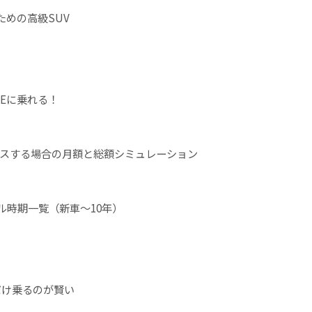
ための高級SUV
Eに乗れる！
年リースする場合の月額と総額シミュレーション
ル時期一覧（新車～10年）
だけ乗るのが賢い