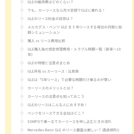
GLEの維持費はどのくらい？
でも、カーリースなら月々定額でGLEに乗れる！
GLEのリース料金の目安は？
メルセデス・ベンツ GLE を 5 年リースする場合の月額と総
額シミュレーション
購入 vs リース費用比較
GLE購入後の想定修理費用・トラブル時期一覧（新車～10
年）
GLEの特徴と注意点まとめ
GLE所有 vs カーリース：比較表
GLEは「5年リース」で必要な時期だけ乗るのが賢い
カーリースのメリットとは？
カーリースの注意点も知っておこう
GLEのリースはこんな人におすすめ！
ベンツをリースできる会社はどこ？
SOMPOで乗ーるでカーリースを申し込むときの流れ
Mercedes‑Benz GLE のリース審査は厳しい？ 通過傾向と