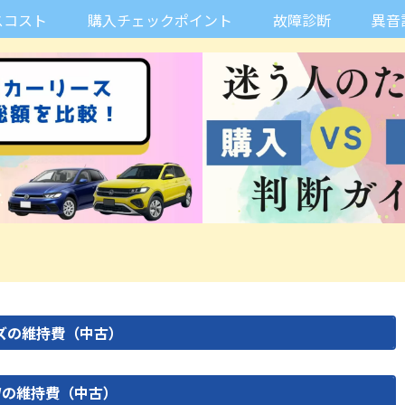
スコスト
購入チェックポイント
故障診断
異音
リーズの維持費（中古）
Wの維持費（中古）