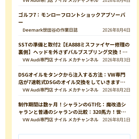
ゴルフ7：モンローフロントショックアブソーバ
ー
Deemark世田谷の作業日誌
2026年8月4日
SSTの準備と取付2【EA888ミスファイヤー修理の
裏側】ヘッドを外さずバルブスプリング交換！特
殊工具で行う実作業を完全公開 【VW修理】
VW Audi専門店 ナイル メカチャンネル
2026年8月3日
DSGオイルをタンクから注入する方法：VW専門
店が7速乾式DSGのオイル交換をしていきます！
DQ200【VW修理】
VW Audi専門店 ナイル メカチャンネル
2026年8月2日
制作期間は数ヶ月！シャランのGTI化：魔改造シ
ャランと普通のシャランの比較：320馬力！世界
最速のシャランをVW専門店が生み出したので紹
VW Audi専門店 ナイル メカチャンネル
2026年8月1日
介します！ 【VW修理】