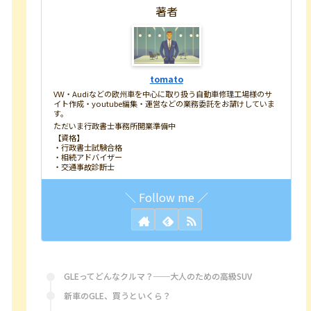
著者
tomato
VW・Audiなどの欧州車を中心に取り扱う自動車修理工場様のサ
イト作成・youtube編集・運営などの業務委託をお請けしていま
す。
ただいま行政書士事務所開業準備中
【資格】
・行政書士試験合格
・相続アドバイザー
・交通事故診断士
GLEってどんなクルマ？──大人のための高級SUV
新車のGLE、買うといくら？