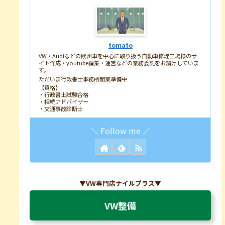
tomato
VW・Audiなどの欧州車を中心に取り扱う自動車修理工場様のサ
イト作成・youtube編集・運営などの業務委託をお請けしていま
す。
ただいま行政書士事務所開業準備中
【資格】
・行政書士試験合格
・相続アドバイザー
・交通事故診断士
▼VW専門店ナイルプラス▼
VW整備