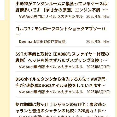
小動物がエンジンルームに巣食っているケースは
結構多いです 【まさかの原因】エンジン不調→開
けたら小動物の巣だった… 【VW修理】
VW Audi専門店 ナイル メカチャンネル
2026年8月4日
ゴルフ7：モンローフロントショックアブソーバ
ー
Deemark世田谷の作業日誌
2026年8月4日
SSTの準備と取付2【EA888ミスファイヤー修理の
裏側】ヘッドを外さずバルブスプリング交換！特
殊工具で行う実作業を完全公開 【VW修理】
VW Audi専門店 ナイル メカチャンネル
2026年8月3日
DSGオイルをタンクから注入する方法：VW専門
店が7速乾式DSGのオイル交換をしていきます！
DQ200【VW修理】
VW Audi専門店 ナイル メカチャンネル
2026年8月2日
制作期間は数ヶ月！シャランのGTI化：魔改造シ
ャランと普通のシャランの比較：320馬力！世界
最速のシャランをVW専門店が生み出したので紹
VW Audi専門店 ナイル メカチャンネル
2026年8月1日