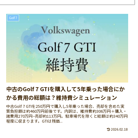
Golf 7
中古のGolf 7 GTIを購入して5年乗った場合にか
かる費用の総額は？維持費シミュレーション
中古Golf 7 GTIを250万円で購入し5年乗った場合、売却を含めた実
質負担額は約460万円前後です。内訳は、維持費約306万円＋購入・
諸費用270万円−売却約113万円。駐車場代を除くと総額は約340万円
程度に収まります。GTIは残価...
2026.02.18