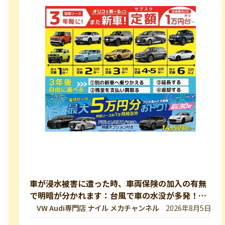
車が浸水被害に遭った時、車両保険の加入の有無
で明暗が分かれます：台風で車の水没が多発！冠
水車の見分け方や注意ポイントをVW専門店が解
VW Audi専門店 ナイル メカチャンネル
2026年8月5日
説していきます！【VW修理】