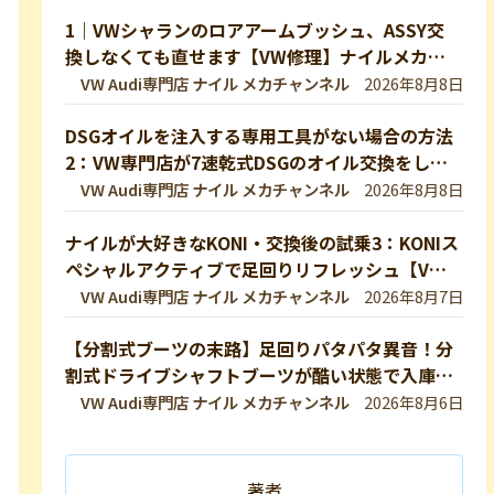
1｜VWシャランのロアアームブッシュ、ASSY交
換しなくても直せます【VW修理】ナイルメカチ
ャンネル切り抜き
VW Audi専門店 ナイル メカチャンネル
2026年8月8日
DSGオイルを注入する専用工具がない場合の方法
2：VW専門店が7速乾式DSGのオイル交換をして
いきます！DQ200【VW修理】
VW Audi専門店 ナイル メカチャンネル
2026年8月8日
ナイルが大好きなKONI・交換後の試乗3：KONIス
ペシャルアクティブで足回りリフレッシュ【VW
修理・メンテ】
VW Audi専門店 ナイル メカチャンネル
2026年8月7日
【分割式ブーツの末路】足回りパタパタ異音！分
割式ドライブシャフトブーツが酷い状態で入庫し
ました！純正ブーツに交換修理します【VW 9Nポ
VW Audi専門店 ナイル メカチャンネル
2026年8月6日
ロ】
著者