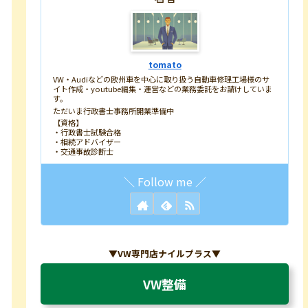
tomato
VW・Audiなどの欧州車を中心に取り扱う自動車修理工場様のサ
イト作成・youtube編集・運営などの業務委託をお請けしていま
す。
ただいま行政書士事務所開業準備中
【資格】
・行政書士試験合格
・相続アドバイザー
・交通事故診断士
▼VW専門店ナイルプラス▼
VW整備