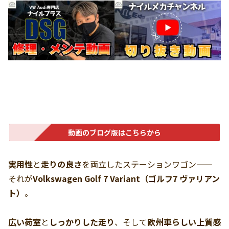
動画のブログ版はこちらから
実用性
と
走りの良さ
を両立したステーションワゴン――
それが
Volkswagen Golf 7 Variant（ゴルフ7 ヴァリアン
ト）
。
広い荷室
と
しっかりした走り
、そして
欧州車らしい上質感