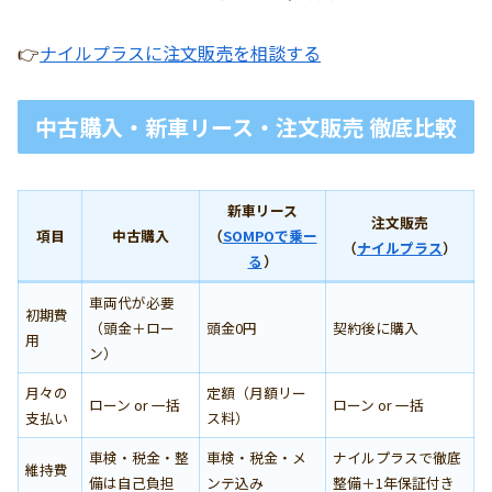
👉
ナイルプラスに注文販売を相談する
中古購入・新車リース・注文販売 徹底比較
新車リース
注文販売
項目
中古購入
（
SOMPOで乗ー
（
ナイルプラス
）
る
）
車両代が必要
初期費
（頭金＋ロー
頭金0円
契約後に購入
用
ン）
月々の
定額（月額リー
ローン or 一括
ローン or 一括
支払い
ス料）
車検・税金・整
車検・税金・メ
ナイルプラスで徹底
維持費
備は自己負担
ンテ込み
整備＋1年保証付き