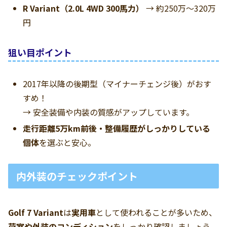
R Variant（2.0L 4WD 300馬力）
→ 約250万～320万
円
狙い目ポイント
2017年以降の後期型（マイナーチェンジ後）がおす
すめ！
→ 安全装備や内装の質感がアップしています。
走行距離5万km前後・整備履歴がしっかりしている
個体
を選ぶと安心。
内外装のチェックポイント
Golf 7 Variant
は
実用車
として使われることが多いため、
荷室や外装のコンディション
をしっかり確認しましょう。