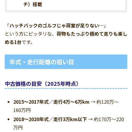
チ）搭載
「
ハッチバックのゴルフじゃ荷室が足りない…
」
という方にピッタリな、
荷物もたっぷり積めて走りも楽し
める1台
です。
年式・走行距離の狙い目
中古価格の目安（2025年時点）
2015～2017年式／走行4万～6万km
→ 約120万～
160万円
2018～2020年式／走行3万km以下
→ 約170万～220
万円