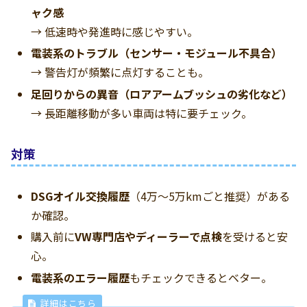
ャク感
→ 低速時や発進時に感じやすい。
電装系のトラブル（センサー・モジュール不具合）
→ 警告灯が頻繁に点灯することも。
足回りからの異音（ロアアームブッシュの劣化など）
→ 長距離移動が多い車両は特に要チェック。
対策
DSGオイル交換履歴
（4万～5万kmごと推奨）がある
か確認。
購入前に
VW専門店やディーラーで点検
を受けると安
心。
電装系のエラー履歴
もチェックできるとベター。