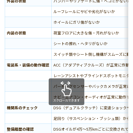
外装の状態
バンパーやリアゲートに傷・ヘコミがないか
ルーフレールにサビや劣化がないか
ホイールにガリ傷がないか
内装の状態
荷室フロアに大きな傷・汚れがないか
シートの擦れ・ヘタリがないか
スイッチ類やシート倒し機構がスムーズに動
電装系・装備の動作確認
ACC（アダプティブクルーズ）が正常に作動
レーンアシストやブラインドスポットモニタ
パーキングセンサーやバックカメラが正常に
ナビ・エアコン・オーディオが正常に動作す
スクロールできます
機関系のチェック
DSG（デュアルクラッチ）に変速ショックや
足回り（サスペンション・ブッシュ類）から
整備履歴の確認
DSGオイルが4万～5万kmごとに交換されて