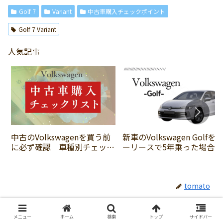
Golf 7
Variant
中古車購入チェックポイント
Golf 7 Variant
人気記事
中古のVolkswagenを買う前
新車のVolkswagen Golfを
に必ず確認｜車種別チェック
ーリースで5年乗った場合に
ポイントと失敗しない選び方
かかる費用の総額は？
まとめ
tomato
関連記事
メニュー
ホーム
検索
トップ
サイドバー