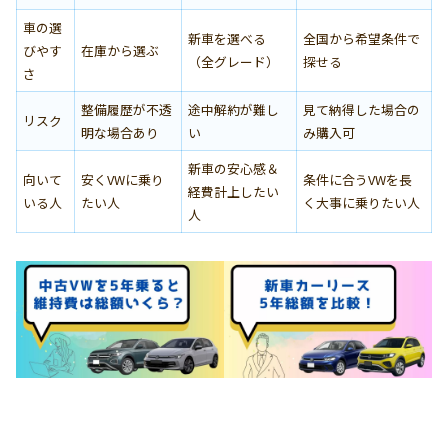
車の選
新車を選べる
全国から希望条件で
びやす
在庫から選ぶ
（全グレード）
探せる
さ
整備履歴が不透
途中解約が難し
見て納得した場合の
リスク
明な場合あり
い
み購入可
新車の安心感＆
向いて
安くVWに乗り
条件に合うVWを長
経費計上したい
いる人
たい人
く大事に乗りたい人
人