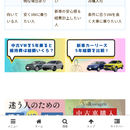
明な場合あり
い
み購入可
新車の安心感＆
向いて
安くVWに乗り
条件に合うVWを長
経費計上したい
いる人
たい人
く大事に乗りたい人
人
メニュー
ホーム
検索
トップ
サイドバー