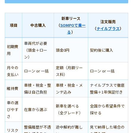
新車リース
注文販売
項目
中古購入
（
SOMPOで乗ー
（
ナイルプラス
）
る
）
車両代が必要
初期費
（頭金＋ロー
頭金0円
契約後に購入
用
ン）
月々の
定額（月額リー
ローン or 一括
ローン or 一括
支払い
ス料）
車検・税金・整
車検・税金・メ
ナイルプラスで徹底
維持費
備は自己負担
ンテ込み
整備＋1年保証付き
車の選
新車を選べる
全国から希望条件で
びやす
在庫から選ぶ
（全グレード）
探せる
さ
整備履歴が不透
途中解約が難し
見て納得した場合の
リスク