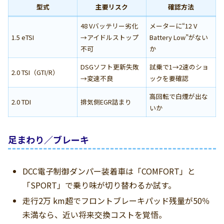
型式
主要リスク
確認方法
48 Vバッテリー劣化
メーターに“12 V
1.5 eTSI
→アイドルストップ
Battery Low”がない
不可
か
DSGソフト更新失敗
試乗で1→2速のショ
2.0 TSI（GTI/R）
→変速不良
ックを要確認
高回転で白煙が出な
2.0 TDI
排気側EGR詰まり
いか
足まわり／ブレーキ
DCC電子制御ダンパー装着車は「COMFORT」と
「SPORT」で乗り味が切り替わるか試す。
走行2万 km超でフロントブレーキパッド残量が50％
未満なら、近い将来交換コストを覚悟。