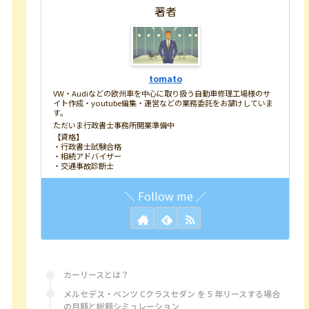
著者
tomato
VW・Audiなどの欧州車を中心に取り扱う自動車修理工場様のサ
イト作成・youtube編集・運営などの業務委託をお請けしていま
す。
ただいま行政書士事務所開業準備中
【資格】
・行政書士試験合格
・相続アドバイザー
・交通事故診断士
カーリースとは？
メルセデス・ベンツ Cクラスセダン を 5 年リースする場合
の月額と総額シミュレーション