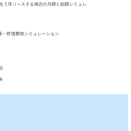
を 5 年リースする場合の月額と総額シミュレ
障・修理費用シミュレーション
る
決