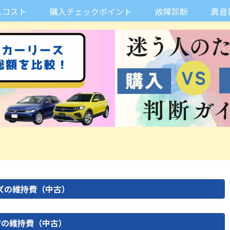
スコスト
購入チェックポイント
故障診断
異音
リーズの維持費（中古）
Wの維持費（中古）