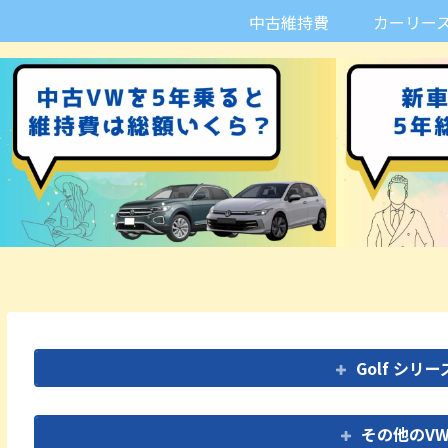
中古維持費
カーリー
Golf シ
その他のV