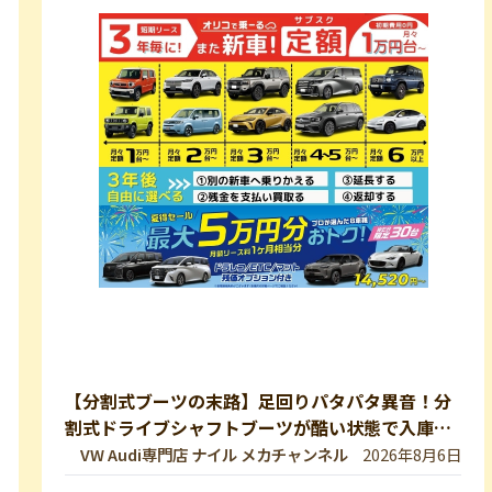
【分割式ブーツの末路】足回りパタパタ異音！分
割式ドライブシャフトブーツが酷い状態で入庫し
ました！純正ブーツに交換修理します【VW 9Nポ
VW Audi専門店 ナイル メカチャンネル
2026年8月6日
ロ】