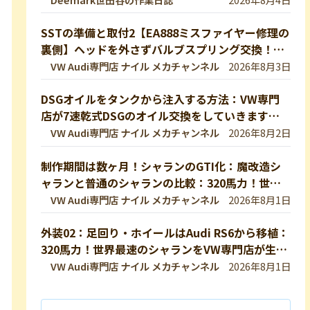
SSTの準備と取付2【EA888ミスファイヤー修理の
裏側】ヘッドを外さずバルブスプリング交換！特
殊工具で行う実作業を完全公開 【VW修理】
VW Audi専門店 ナイル メカチャンネル
2026年8月3日
DSGオイルをタンクから注入する方法：VW専門
店が7速乾式DSGのオイル交換をしていきます！
DQ200【VW修理】
VW Audi専門店 ナイル メカチャンネル
2026年8月2日
制作期間は数ヶ月！シャランのGTI化：魔改造シ
ャランと普通のシャランの比較：320馬力！世界
最速のシャランをVW専門店が生み出したので紹
VW Audi専門店 ナイル メカチャンネル
2026年8月1日
介します！ 【VW修理】
外装02：足回り・ホイールはAudi RS6から移植：
320馬力！世界最速のシャランをVW専門店が生み
出したので紹介します！
VW Audi専門店 ナイル メカチャンネル
2026年8月1日