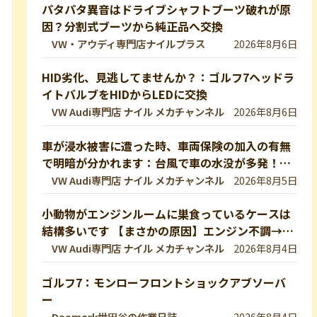
パタパタ異音はドライブシャフトブーツ破れが原
因？分割式ブーツから純正品へ交換
VW・アウディ専門店ナイルプラス
2026年8月6日
HID劣化、見逃してませんか？：ゴルフ7ヘッドラ
イトバルブをHIDからLEDに交換
VW Audi専門店 ナイル メカチャンネル
2026年8月6日
車が浸水被害に遭った時、車両保険の加入の有無
で明暗が分かれます：台風で車の水没が多発！冠
水車の見分け方や注意ポイントをVW専門店が解
VW Audi専門店 ナイル メカチャンネル
2026年8月5日
説していきます！【VW修理】
小動物がエンジンルームに巣食っているケースは
結構多いです 【まさかの原因】エンジン不調→開
けたら小動物の巣だった… 【VW修理】
VW Audi専門店 ナイル メカチャンネル
2026年8月4日
ゴルフ7：モンローフロントショックアブソーバ
ー
Deemark世田谷の作業日誌
2026年8月4日