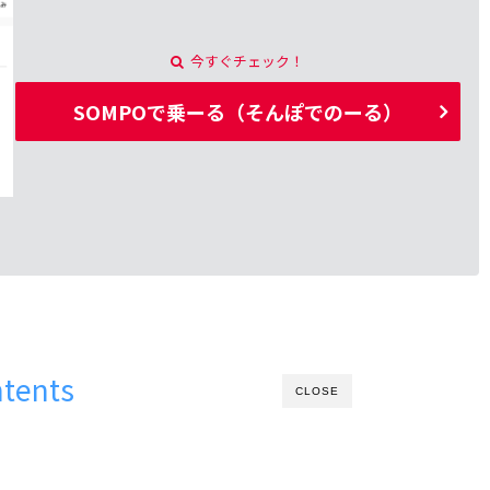
今すぐチェック！
SOMPOで乗ーる（そんぽでのーる）
tents
CLOSE