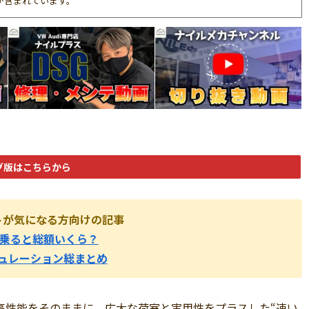
が含まれています。
グ版はこちらから
コストが気になる方向けの記事
年乗ると総額いくら？
ュレーション総まとめ
lf 7Rの高性能をそのままに、広大な荷室と実用性をプラスした“速い