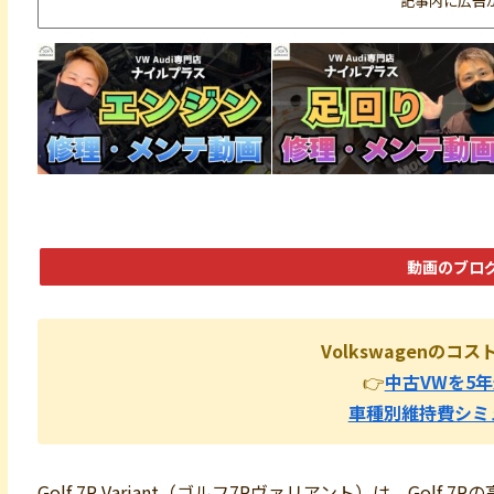
記事内に広告
動画のブロ
Volkswagenの
👉
中古VWを5
車種別維持費シミ
Golf 7R Variant（ゴルフ7Rヴァリアント）は、Go