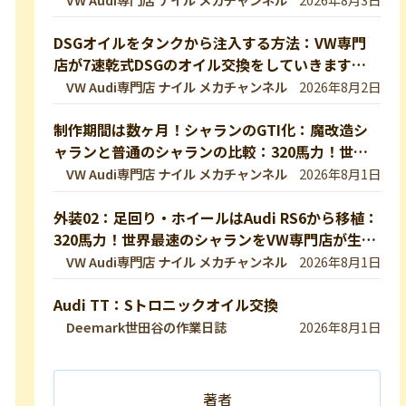
DSGオイルをタンクから注入する方法：VW専門
店が7速乾式DSGのオイル交換をしていきます！
DQ200【VW修理】
VW Audi専門店 ナイル メカチャンネル
2026年8月2日
制作期間は数ヶ月！シャランのGTI化：魔改造シ
ャランと普通のシャランの比較：320馬力！世界
最速のシャランをVW専門店が生み出したので紹
VW Audi専門店 ナイル メカチャンネル
2026年8月1日
介します！ 【VW修理】
外装02：足回り・ホイールはAudi RS6から移植：
320馬力！世界最速のシャランをVW専門店が生み
出したので紹介します！
VW Audi専門店 ナイル メカチャンネル
2026年8月1日
Audi TT：Sトロニックオイル交換
Deemark世田谷の作業日誌
2026年8月1日
著者