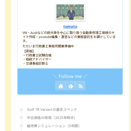
tomato
VW・Audiなどの欧州車を中心に取り扱う自動車修理工場様のサ
イト作成・youtube編集・運営などの業務委託をお請けしていま
す。
ただいま行政書士事務所開業準備中
【資格】
・行政書士試験合格
・相続アドバイザー
・交通事故診断士
Golf 7R Variantの基本スペック
中古価格の相場（2025年時点）
維持費シミュレーション（5年間）