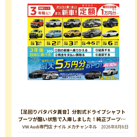
【足回りパタパタ異音】分割式ドライブシャフト
ブーツが酷い状態で入庫しました！純正ブーツに
交換修理します【VW 9Nポロ】
VW Audi専門店 ナイル メカチャンネル
2026年8月6日