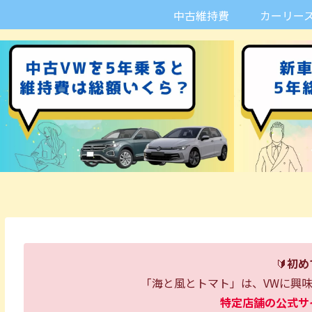
中古維持費
カーリー
🔰
初め
「海と風とトマト」は、VWに興
特定店舗の公式サ