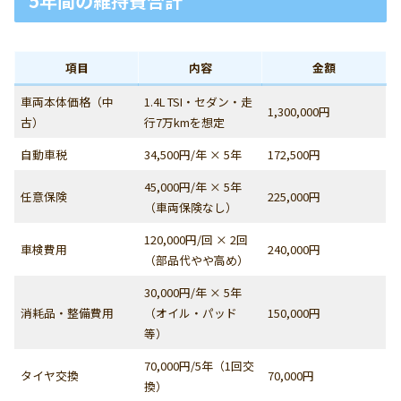
5年間の維持費合計
項目
内容
金額
車両本体価格（中
1.4L TSI・セダン・走
1,300,000円
古）
行7万kmを想定
自動車税
34,500円/年 × 5年
172,500円
45,000円/年 × 5年
任意保険
225,000円
（車両保険なし）
120,000円/回 × 2回
車検費用
240,000円
（部品代やや高め）
30,000円/年 × 5年
消耗品・整備費用
（オイル・パッド
150,000円
等）
70,000円/5年（1回交
タイヤ交換
70,000円
換）