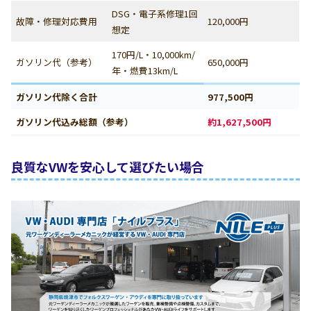
DSG・電子系修理1回
故障・修理対応費用
120,000円
想定
170円/L・10,000km/
ガソリン代（参考）
650,000円
年・燃費13km/L
ガソリン代除く合計
977,500円
ガソリン代込み総額（参考）
約1,627,500円
良質なVWを安心して選びたい場合