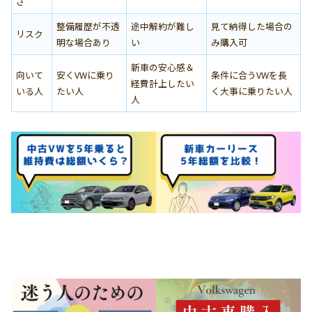
さ
整備履歴が不透
途中解約が難し
見て納得した場合の
リスク
明な場合あり
い
み購入可
新車の安心感＆
向いて
安くVWに乗り
条件に合うVWを長
経費計上したい
いる人
たい人
く大事に乗りたい人
人