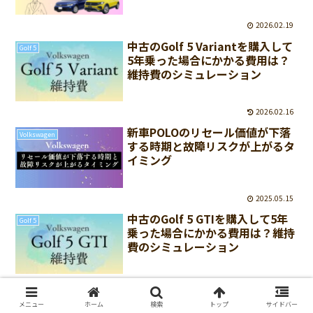
2026.02.19
中古のGolf 5 Variantを購入して
Golf 5
5年乗った場合にかかる費用は？
維持費のシミュレーション
2026.02.16
新車POLOのリセール価値が下落
Volkswagen
する時期と故障リスクが上がるタ
イミング
2025.05.15
中古のGolf 5 GTIを購入して5年
Golf 5
乗った場合にかかる費用は？維持
費のシミュレーション
2026.02.18
中古のGolf Touranを購入して5
メニュー
ホーム
検索
トップ
サイドバー
Golf