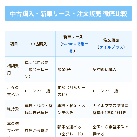
中古購入・新車リース・注文販売 徹底比較
新車リース
注文販売
項目
中古購入
（
SOMPOで乗ー
（
ナイルプラス
）
る
）
車両代が必要
初期費
（頭金＋ロー
頭金0円
契約後に購入
用
ン）
月々の
定額（月額リー
ローン or 一括
ローン or 一括
支払い
ス料）
車検・税金・整
車検・税金・メ
ナイルプラスで徹底
維持費
備は自己負担
ンテ込み
整備＋1年保証付き
車の選
新車を選べる
全国から希望条件で
びやす
在庫から選ぶ
（全グレード）
探せる