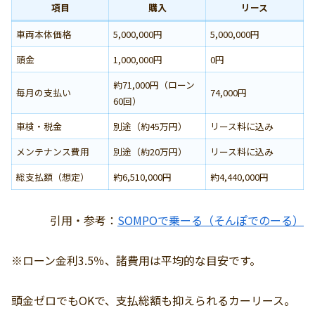
項目
購入
リース
車両本体価格
5,000,000円
5,000,000円
頭金
1,000,000円
0円
約71,000円（ローン
毎月の支払い
74,000円
60回）
車検・税金
別途（約45万円）
リース料に込み
メンテナンス費用
別途（約20万円）
リース料に込み
総支払額（想定）
約6,510,000円
約4,440,000円
引用・参考：
SOMPOで乗ーる（そんぽでのーる）
※ローン金利3.5％、諸費用は平均的な目安です。
頭金ゼロでもOKで、支払総額も抑えられるカーリース。