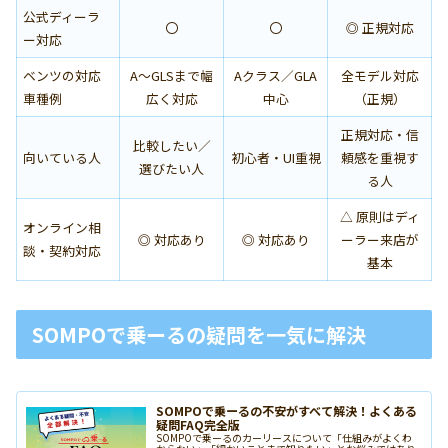
公式ディーラ
〇
〇
◎ 正規対応
ー対応
ベンツの対応
A〜GLSまで幅
Aクラス／GLA
全モデル対応
車種例
広く対応
中心
（正規）
正規対応・信
比較したい／
向いている人
初心者・UI重視
頼感を重視す
選びたい人
る人
△ 原則はディ
オンライン相
◎ 対応あり
◎ 対応あり
ーラー来店が
談・契約対応
基本
SOMPOで乗ーるの疑問を一気に解決
SOMPOで乗ーるの不安がすべて解決！よくある
疑問FAQ完全版
SOMPOで乗ーるのカーリースについて「仕組みがよくわ