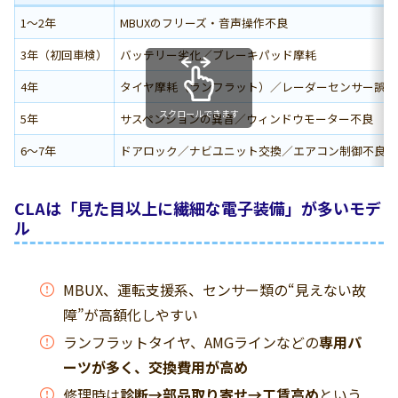
1〜2年
MBUXのフリーズ・音声操作不良
3年（初回車検）
バッテリー劣化／ブレーキパッド摩耗
4年
タイヤ摩耗（ランフラット）／レーダーセンサー誤作
スクロールできます
5年
サスペンションの異音／ウィンドウモーター不良
6〜7年
ドアロック／ナビユニット交換／エアコン制御不良
CLAは「見た目以上に繊細な電子装備」が多いモデ
ル
MBUX、運転支援系、センサー類の“見えない故
障”が高額化しやすい
ランフラットタイヤ、AMGラインなどの
専用パ
ーツが多く、交換費用が高め
修理時は
診断→部品取り寄せ→工賃高め
という