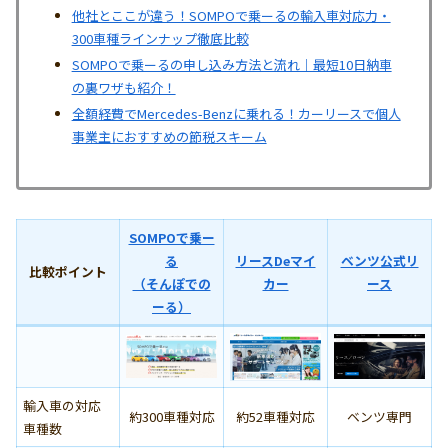
他社とここが違う！SOMPOで乗ーるの輸入車対応力・
300車種ラインナップ徹底比較
SOMPOで乗ーるの申し込み方法と流れ｜最短10日納車
の裏ワザも紹介！
全額経費でMercedes-Benzに乗れる！カーリースで個人
事業主におすすめの節税スキーム
SOMPOで乗ー
る
リースDeマイ
ベンツ公式リ
比較ポイント
（そんぽでの
カー
ース
ーる）
輸入車の対応
約300車種対応
約52車種対応
ベンツ専門
車種数