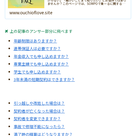
からない」「細かいことまで知りたい」とお悩みではあり
ませんか？このページでは、SOMPOで乗ーるに関するあ
らゆる疑問をQ&A形式でわかりやすくまとめました。契約
の流れ、車選び、料金、保険...
www.ouchioflove.site
上の記事のアンサー部分に飛べます
年齢制限はありますか？
連帯保証人は必要ですか？
年金収入でも申し込めますか？
専業主婦でも申し込めますか？
学生でも申し込めますか？
3年未満の短期契約はできますか？
引っ越しや改姓した場合は？
契約者が亡くなった場合は？
契約者を変更できますか？
事故で修理不能になったら？
満了時の精算はどうなりますか？