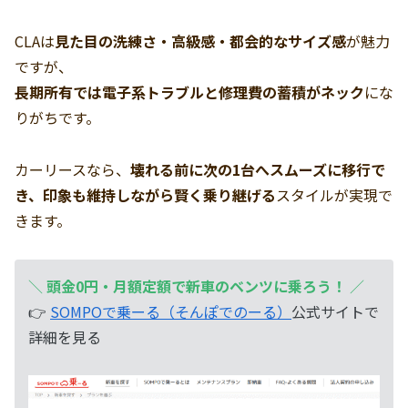
CLAは
見た目の洗練さ・高級感・都会的なサイズ感
が魅力
ですが、
長期所有では電子系トラブルと修理費の蓄積がネック
にな
りがちです。
カーリースなら、
壊れる前に次の1台へスムーズに移行で
き、印象も維持しながら賢く乗り継げる
スタイルが実現で
きます。
＼
頭金0円・月額定額で新車のベンツに乗ろう！
／
👉
SOMPOで乗ーる（そんぽでのーる）
公式サイトで
詳細を見る