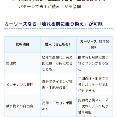
パターンで費用が積み上がる傾向
カーリースなら「壊れる前に乗り換え」が可能
カーリース（5年契
比較項目
購入（自己所有）
約）
経年で高額に。突発
故障時も月額に含ま
修理費
的に数十万円になる
れるプランがあり安
ことも
心
定期点検・消耗品交
自分でタイミング管
メンテナンス管理
換もパッケージでお
理・手配が必要
任せできる
契約満了後スムーズ
売却・下取りの手間
乗り換えの自由度
に次のモデルへ切り
あり
替え可能