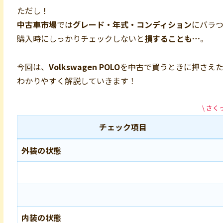
ただし！
中古車市場
では
グレード・年式・コンディション
にバラ
購入時にしっかりチェックしないと
損することも…
。
今回は、
Volkswagen POLO
を中古で買うときに押さえ
わかりやすく解説していきます！
\ さく
チェック項目
外装の状態
内装の状態