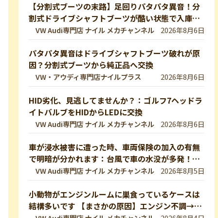
【分割式ブーツの末路】足回りパタパタ異音！分
割式ドライブシャフトブーツが酷い状態で入庫し
ました！純正ブーツに交換修理します【VW 9Nポ
VW Audi専門店 ナイル メカチャンネル
2026年8月6日
ロ】
パタパタ異音はドライブシャフトブーツ破れが原
因？分割式ブーツから純正品へ交換
VW・アウディ専門店ナイルプラス
2026年8月6日
HID劣化、見逃してませんか？：ゴルフ7ヘッドラ
イトバルブをHIDからLEDに交換
VW Audi専門店 ナイル メカチャンネル
2026年8月6日
車が浸水被害に遭った時、車両保険の加入の有無
で明暗が分かれます：台風で車の水没が多発！冠
水車の見分け方や注意ポイントをVW専門店が解
VW Audi専門店 ナイル メカチャンネル
2026年8月5日
説していきます！【VW修理】
小動物がエンジンルームに巣食っているケースは
結構多いです 【まさかの原因】エンジン不調→開
けたら小動物の巣だった… 【VW修理】
VW Audi専門店 ナイル メカチャンネル
2026年8月4日