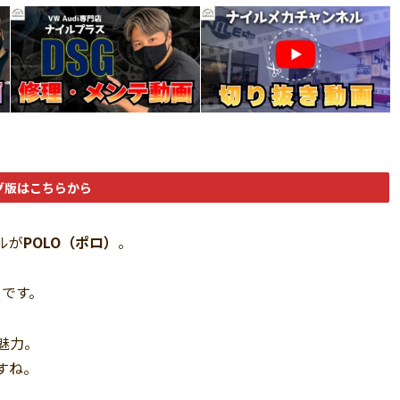
グ版はこちらから
ルが
POLO（ポロ）
。
ト
です。
魅力。
すね。