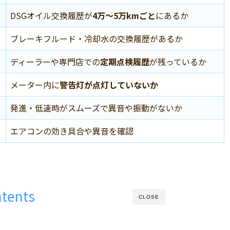
DSGオイル交換履歴が
4万～5万kmごと
にあるか
ブレーキフルード・冷却水の交換履歴があるか
ディーラーや専門店での
定期点検履歴
が残っているか
メーター内に
警告灯が点灯していないか
発進・低速時がスムーズで異音や振動がないか
エアコンの効き具合や異音を確認
tents
CLOSE