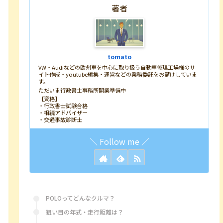
著者
tomato
VW・Audiなどの欧州車を中心に取り扱う自動車修理工場様のサ
イト作成・youtube編集・運営などの業務委託をお請けしていま
す。
ただいま行政書士事務所開業準備中
【資格】
・行政書士試験合格
・相続アドバイザー
・交通事故診断士
POLOってどんなクルマ？
狙い目の年式・走行距離は？