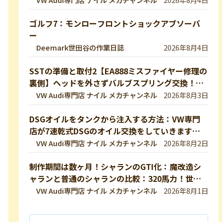
ゴルフ7：モンローフロントショックアブソーバ
ー
Deemark世田谷の作業日誌
2026年8月4日
SSTの準備と取付2【EA888ミスファイヤー修理の
裏側】ヘッドを外さずバルブスプリング交換！特
殊工具で行う実作業を完全公開 【VW修理】
VW Audi専門店 ナイル メカチャンネル
2026年8月3日
DSGオイルをタンクから注入する方法：VW専門
店が7速乾式DSGのオイル交換をしていきます！
DQ200【VW修理】
VW Audi専門店 ナイル メカチャンネル
2026年8月2日
制作期間は数ヶ月！シャランのGTI化：魔改造シ
ャランと普通のシャランの比較：320馬力！世界
最速のシャランをVW専門店が生み出したので紹
VW Audi専門店 ナイル メカチャンネル
2026年8月1日
介します！ 【VW修理】