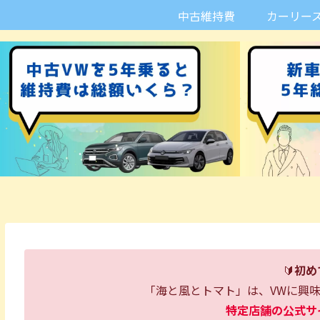
中古維持費
カーリー
🔰
初め
「海と風とトマト」は、VWに興
特定店舗の公式サ