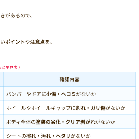
つきがあるので、
たい
ポイント
や
注意点
を、
っと早見表 /
確認内容
バンパーやドアに
小傷・ヘコミ
がないか
ホイールやホイールキャップに
割れ・ガリ傷
がないか
ボディ全体の
塗装の劣化・クリア剥がれ
がないか
シートの
擦れ・汚れ・ヘタリ
がないか