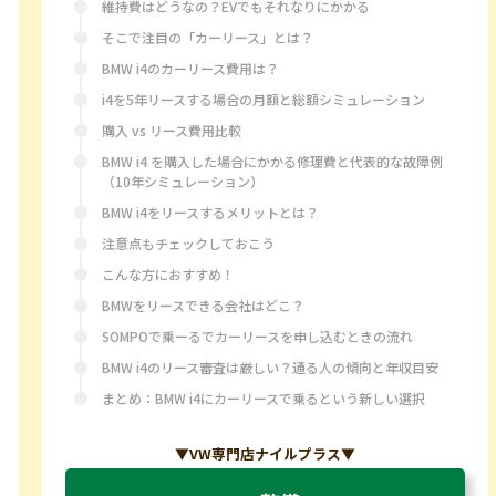
維持費はどうなの？EVでもそれなりにかかる
そこで注目の「カーリース」とは？
BMW i4のカーリース費用は？
i4を5年リースする場合の月額と総額シミュレーション
購入 vs リース費用比較
BMW i4 を購入した場合にかかる修理費と代表的な故障例
（10年シミュレーション）
BMW i4をリースするメリットとは？
注意点もチェックしておこう
こんな方におすすめ！
BMWをリースできる会社はどこ？
SOMPOで乗ーるでカーリースを申し込むときの流れ
BMW i4のリース審査は厳しい？通る人の傾向と年収目安
まとめ：BMW i4にカーリースで乗るという新しい選択
▼VW専門店ナイルプラス▼