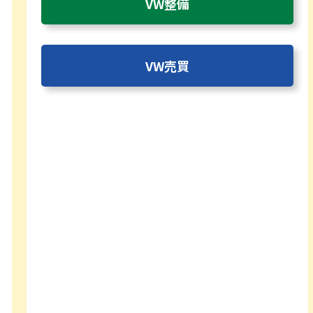
VW整備
VW売買