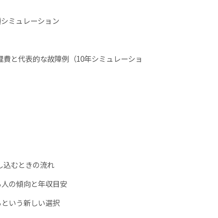
額シミュレーション
修理費と代表的な故障例（10年シミュレーショ
？
し込むときの流れ
通る人の傾向と年収目安
乗るという新しい選択