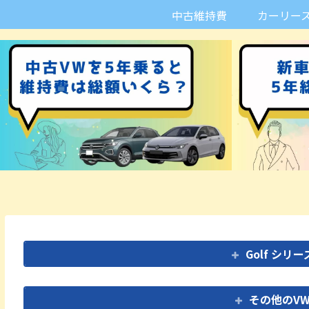
中古維持費
カーリー
Golf シ
その他のV