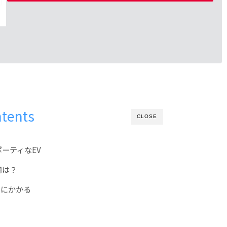
tents
CLOSE
ポーティなEV
用は？
りにかかる