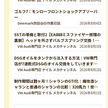
ゴルフ7：モンローフロントショックアブソーバ
ー
Deemark世田谷の作業日誌
2026年8月4日
SSTの準備と取付2【EA888ミスファイヤー修理の
裏側】ヘッドを外さずバルブスプリング交換！特
殊工具で行う実作業を完全公開 【VW修理】
VW Audi専門店 ナイル メカチャンネル
2026年8月3日
DSGオイルをタンクから注入する方法：VW専門
店が7速乾式DSGのオイル交換をしていきます！
DQ200【VW修理】
VW Audi専門店 ナイル メカチャンネル
2026年8月2日
制作期間は数ヶ月！シャランのGTI化：魔改造シ
ャランと普通のシャランの比較：320馬力！世界
最速のシャランをVW専門店が生み出したので紹
VW Audi専門店 ナイル メカチャンネル
2026年8月1日
介します！ 【VW修理】