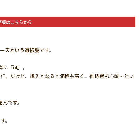
グ版はこちらから
ースという選択肢
です。
高い「
i4
」。
び”。だけど、購入となると価格も高く、維持費も心配…とい
る
んです。
す。