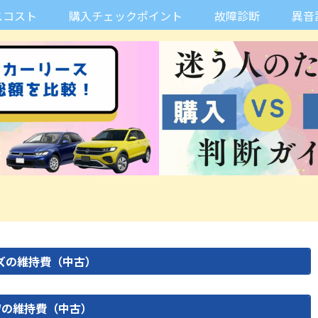
スコスト
購入チェックポイント
故障診断
異音
リーズの維持費（中古）
Wの維持費（中古）