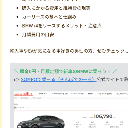
購入にかかる費用と維持費の現実
カーリースの基本と仕組み
BMW i4をリースするメリット・注意点
月額費用の目安
輸入車やEVが気になる車好きの男性の方、ぜひチェック
＼
頭金0円・月額定額で新車のBMWに乗ろう！
／
👉
SOMPOで乗ーる（そんぽでのーる）
公式サイトで