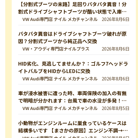
【分割式ブーツの末路】足回りパタパタ異音！分
割式ドライブシャフトブーツが酷い状態で入庫し
ました！純正ブーツに交換修理します【VW 9Nポ
VW Audi専門店 ナイル メカチャンネル
2026年8月6日
ロ】
パタパタ異音はドライブシャフトブーツ破れが原
因？分割式ブーツから純正品へ交換
VW・アウディ専門店ナイルプラス
2026年8月6日
HID劣化、見逃してませんか？：ゴルフ7ヘッドラ
イトバルブをHIDからLEDに交換
VW Audi専門店 ナイル メカチャンネル
2026年8月6日
車が浸水被害に遭った時、車両保険の加入の有無
で明暗が分かれます：台風で車の水没が多発！冠
水車の見分け方や注意ポイントをVW専門店が解
VW Audi専門店 ナイル メカチャンネル
2026年8月5日
説していきます！【VW修理】
小動物がエンジンルームに巣食っているケースは
結構多いです 【まさかの原因】エンジン不調→開
けたら小動物の巣だった… 【VW修理】
VW Audi専門店 ナイル メカチャンネル
2026年8月4日