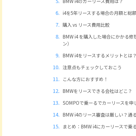
BMW i4のカーリース費用は？
i4を5年リースする場合の月額と総
購入 vs リース費用比較
BMW i4 を購入した場合にかかる
ン）
BMW i4をリースするメリットとは
注意点もチェックしておこう
こんな方におすすめ！
BMWをリースできる会社はどこ？
SOMPOで乗ーるでカーリースを申
BMW i4のリース審査は厳しい？
まとめ：BMW i4にカーリースで