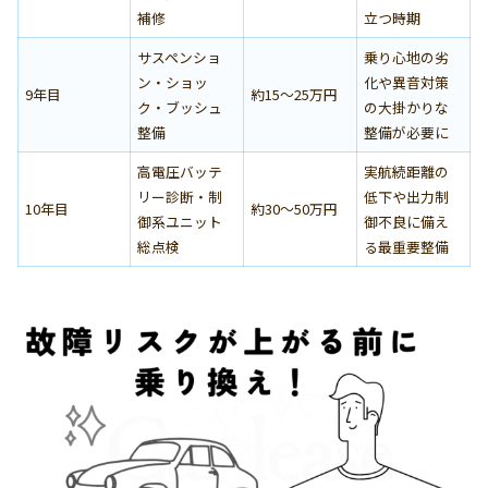
補修
立つ時期
サスペンショ
乗り心地の劣
ン・ショッ
化や異音対策
9年目
約15〜25万円
ク・ブッシュ
の大掛かりな
整備
整備が必要に
高電圧バッテ
実航続距離の
リー診断・制
低下や出力制
10年目
約30〜50万円
御系ユニット
御不良に備え
総点検
る最重要整備