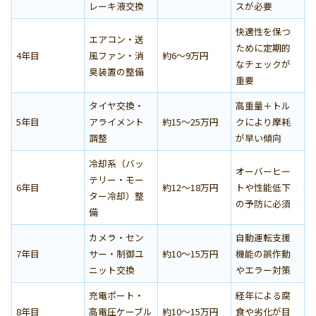
レーキ液交換
スが必要
快適性を保つ
エアコン・送
ために定期的
4年目
風ファン・消
約6〜9万円
なチェックが
臭装置の整備
重要
タイヤ交換・
高重量＋トル
5年目
アライメント
約15〜25万円
クにより摩耗
調整
が早い傾向
冷却系（バッ
オーバーヒー
テリー・モー
6年目
約12〜18万円
トや性能低下
ター冷却）整
の予防に必須
備
カメラ・セン
自動運転支援
7年目
サー・制御ユ
約10〜15万円
機能の誤作動
ニット交換
やエラー対策
充電ポート・
経年による腐
8年目
高電圧ケーブル
約10〜15万円
食や劣化が目