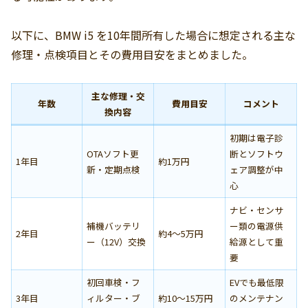
以下に、BMW i5 を10年間所有した場合に想定される主な
修理・点検項目とその費用目安をまとめました。
主な修理・交
年数
費用目安
コメント
換内容
初期は電子診
OTAソフト更
断とソフトウ
1年目
約1万円
新・定期点検
ェア調整が中
心
ナビ・センサ
補機バッテリ
ー類の電源供
2年目
約4〜5万円
ー（12V）交換
給源として重
要
初回車検・フ
EVでも最低限
3年目
ィルター・ブ
約10〜15万円
のメンテナン