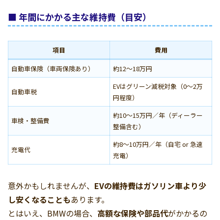
■ 年間にかかる主な維持費（目安）
項目
費用
自動車保険（車両保険あり）
約12〜18万円
EVはグリーン減税対象（0〜2万
自動車税
円程度）
約10〜15万円／年（ディーラー
車検・整備費
整備含む）
約8〜10万円／年（自宅 or 急速
充電代
充電）
意外かもしれませんが、
EVの維持費はガソリン車より少
し安くなることも
あります。
とはいえ、BMWの場合、
高額な保険や部品代
がかかるの