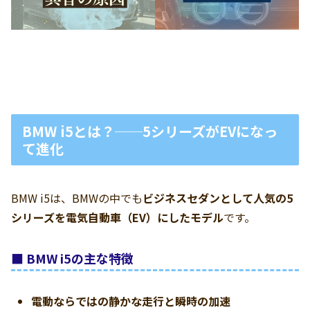
BMW i5とは？──5シリーズがEVになっ
て進化
BMW i5は、BMWの中でも
ビジネスセダンとして人気の5
シリーズを電気自動車（EV）にしたモデル
です。
■ BMW i5の主な特徴
電動ならではの静かな走行と瞬時の加速