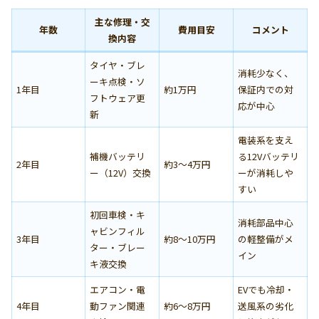
主な修理・交
年数
費用目安
コメント
換内容
タイヤ・ブレ
消耗少なく、
ーキ点検・ソ
1年目
約1万円
保証内での対
フトウェア更
応が中心
新
電装系を支え
補機バッテリ
る12Vバッテリ
2年目
約3〜4万円
ー（12V）交換
ーが消耗しや
すい
初回車検・キ
消耗部品中心
ャビンフィル
3年目
約8〜10万円
の軽整備がメ
ター・ブレー
イン
キ液交換
エアコン・電
EVでも冷却・
4年目
動ファン関連
約6〜8万円
送風系の劣化