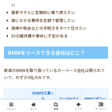
い
最新モデルに定期的に乗り換えたい
車にかかる費用を定額で管理したい
車検や税金などの手続きをすべて任せたい
EVの維持費や寿命に不安がある
BMWをリースできる会社はどこ？
新車のBMWを取り扱っているカーリース会社は限られて
いて、わずか3社のみです。
SOMPOで乗ー
る
リースDeマイ
BMW公式リー
比較ポイント
（そんぽでの
カー
ス
メニュー
ホーム
検索
トップ
サイドバー
ーる）