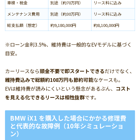
車検・税金
別途（約70万円）
リース料に込み
メンテナンス費用
別途（約30万円）
リース料に込み
総支払額（想定）
約9,180,000円
約8,100,000円
※ローン金利3.5%、維持費は一般的なEVモデルに基づく
目安。
カーリースなら
頭金不要で即スタートできる
だけでなく、
維持費込みで総額約108万円も節約可能
なケースも。
EVは維持費が読みにくいという懸念があるぶん、
コスト
を見える化できるリースは相性抜群
です。
BMW iX1 を購入した場合にかかる修理費
と代表的な故障例（10年シミュレーショ
ン）