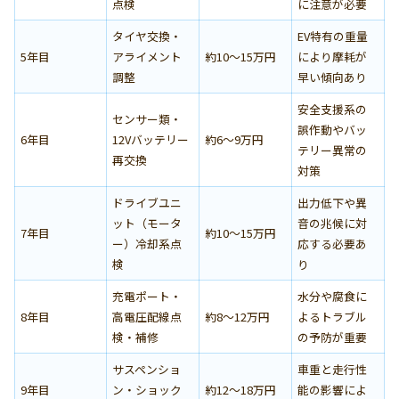
点検
に注意が必要
タイヤ交換・
EV特有の重量
5年目
アライメント
約10〜15万円
により摩耗が
調整
早い傾向あり
安全支援系の
センサー類・
誤作動やバッ
6年目
12Vバッテリー
約6〜9万円
テリー異常の
再交換
対策
ドライブユニ
出力低下や異
ット（モータ
音の兆候に対
7年目
約10〜15万円
ー）冷却系点
応する必要あ
検
り
充電ポート・
水分や腐食に
8年目
高電圧配線点
約8〜12万円
よるトラブル
検・補修
の予防が重要
サスペンショ
車重と走行性
9年目
ン・ショック
約12〜18万円
能の影響によ